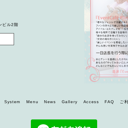
ンビル2階
System
Menu
News
Gallery
Access
FAQ
ご