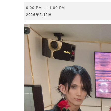
【イ
6:00 PM
–
11:00 PM
ケ
2026年2月2日
ナ
イ
軍
団】
カ
フ
ェ
イ
ベ
ン
ト