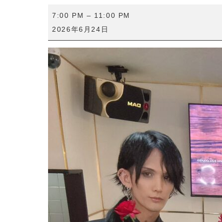
【イ
7:00 PM
–
11:00 PM
ケ
2026年6月24日
ナ
イ
軍
団】
カ
フ
ェ
イ
ベ
ン
ト