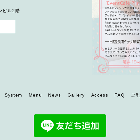
ンビル2階
System
Menu
News
Gallery
Access
FAQ
ご