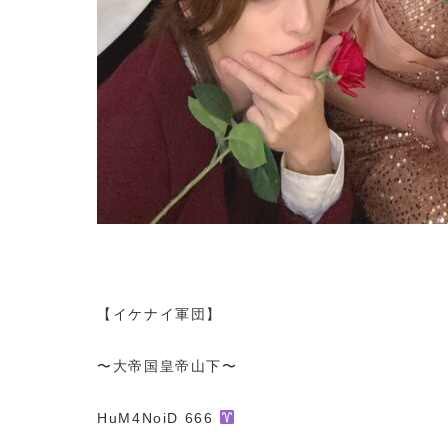
【イケナイ軍団】
〜大帝国皇帝山下〜
HuM4NoiD 666