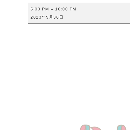
う
5:00 PM
–
10:00 PM
ど
2023年9月30日
ん
ラ
バ
ー
ズ
一
日
店
長