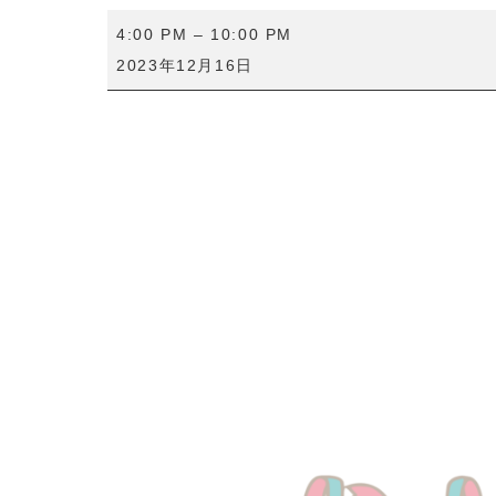
お
4:00 PM
–
10:00 PM
い
2023年12月16日
と
ま
ち
ゃ
ん
生
誕
祭