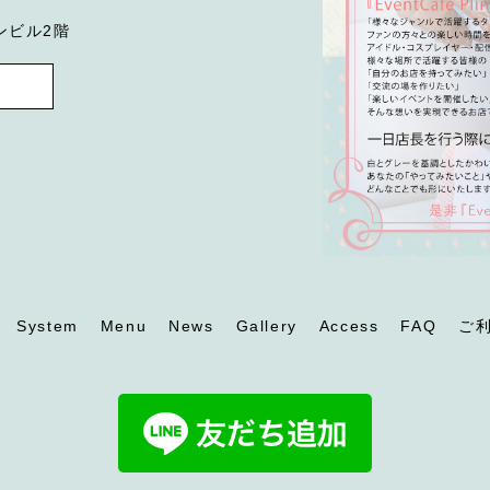
ンビル2階
System
Menu
News
Gallery
Access
FAQ
ご