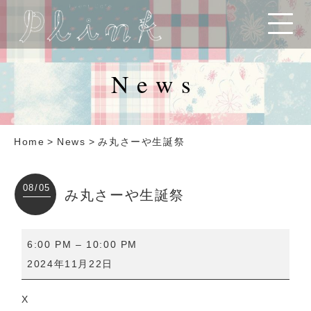
News
Home
>
News
>
み丸さーや生誕祭
08/05
み丸さーや生誕祭
み
6:00 PM
–
10:00 PM
丸
2024年11月22日
さ
ー
X