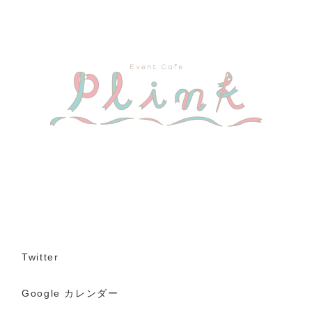
リ
ー
チ
ェ
一
日
店
長
Twitter
Google カレンダー