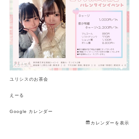
の
お
茶
会
バ
レ
ン
タ
イ
ユリシスのお茶会
ン
イ
えーる
ベ
ン
Google カレンダー
ト
カレンダーを表示