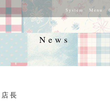
System
Menu
News
日店長