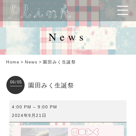
News
Home
>
News
>
園田みく生誕祭
06/05
園田みく生誕祭
園
4:00 PM
–
9:00 PM
田
2024年9月21日
み
く