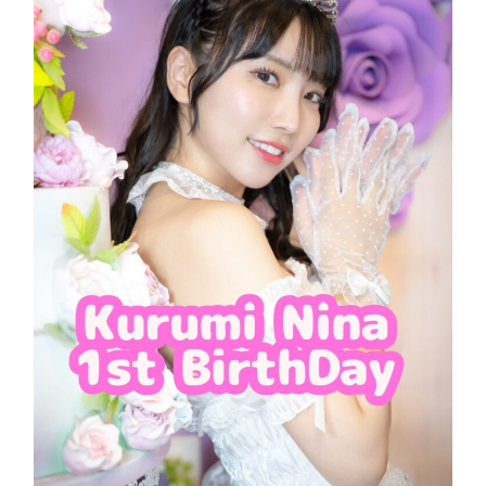
生
誕
祭