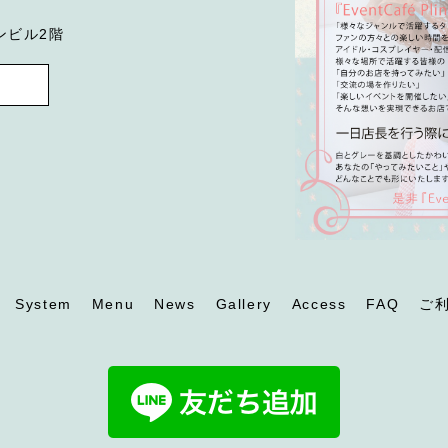
ンビル2階
System
Menu
News
Gallery
Access
FAQ
ご