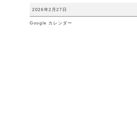
貸
2026年2月27日
切
Google カレンダー
予
約