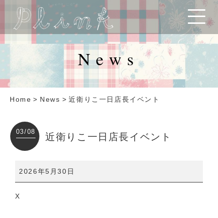
News
Home
>
News
>
近衛りこ一日店長イベント
03/08
近衛りこ一日店長イベント
近
2026年5月30日
衛
り
X
こ